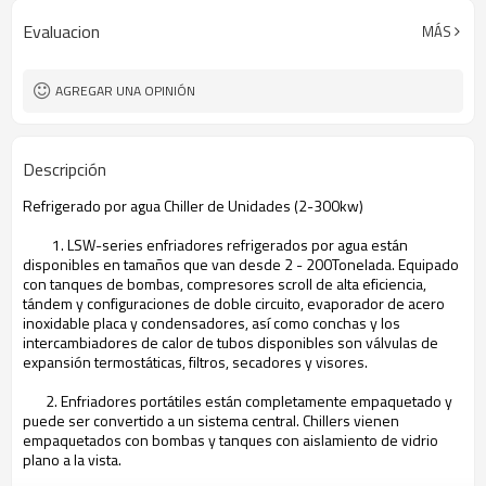
Evaluacion
MÁS
AGREGAR UNA OPINIÓN
Descripción
Refrigerado por agua
Chiller
de Unidades
(2
-
300kw
)
1
.
LSW
-series
enfriadores
refrigerados por agua
están
disponibles en
tamaños que van desde
2 -
200Tonelada
.
Equipado
con tanques
de bombas
, compresores
scroll
de alta eficiencia
,
tándem
y configuraciones
de doble
circuito,
evaporador
de acero
inoxidable
placa
y condensadores
, así como
conchas
y los
intercambiadores
de calor de tubos
disponibles
son válvulas
de
expansión termostáticas
,
filtros
, secadores
y visores
.
2
.
Enfriadores
portátiles están
completamente empaquetado
y
puede ser convertido
a un sistema central
.
Chillers
vienen
empaquetados
con bombas
y tanques con
aislamiento
de vidrio
plano
a la vista.