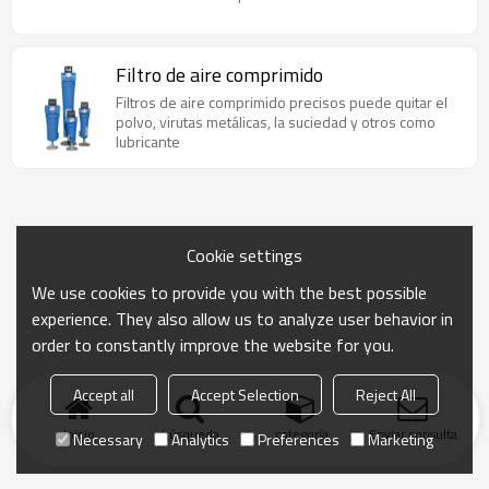
Filtro de aire comprimido
Filtros de aire comprimido precisos puede quitar el
polvo, virutas metálicas, la suciedad y otros como
lubricante
Cookie settings
We use cookies to provide you with the best possible
experience. They also allow us to analyze user behavior in
order to constantly improve the website for you.
Accept all
Accept Selection
Reject All
Inicio
búsqueda
categoría
Enviar consulta
Necessary
Analytics
Preferences
Marketing