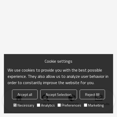
Cookie settings
We use cookies to provide you with the best possible
experience. They also allow us to analyze user behavior in
order to constantly improve the website for you.
Accept all
Accept Selection
Reject All
Inicio
búsqueda
categoría
Enviar consulta
Necessary
Analytics
Preferences
Marketing