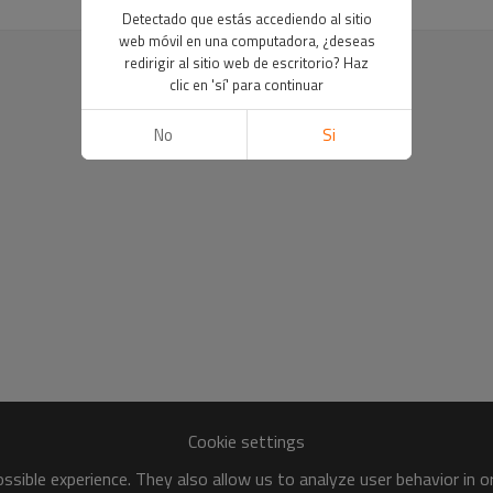
Detectado que estás accediendo al sitio
web móvil en una computadora, ¿deseas
redirigir al sitio web de escritorio? Haz
clic en 'sí' para continuar
No
Si
Cookie settings
sible experience. They also allow us to analyze user behavior in 