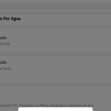
do Por Agua
rado
ATURA.
rado
al Temp.
plado PET. Integrado con filtros integrados y depósito de aire