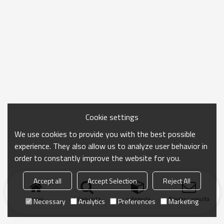
Cookie settings
We use cookies to provide you with the best possible
experience. They also allow us to analyze user behavior in
order to constantly improve the website for you.
Accept all
Accept Selection
Reject All
Inicio
búsqueda
categoría
Enviar consulta
Necessary
Analytics
Preferences
Marketing