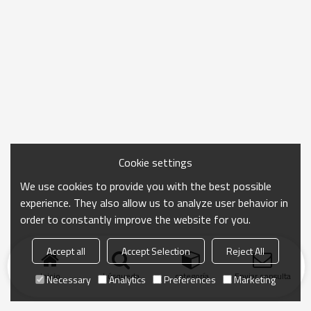
Cookie settings
We use cookies to provide you with the best possible
experience. They also allow us to analyze user behavior in
order to constantly improve the website for you.
Accept all
Accept Selection
Reject All
Inicio
búsqueda
categoría
Enviar consulta
Necessary
Analytics
Preferences
Marketing