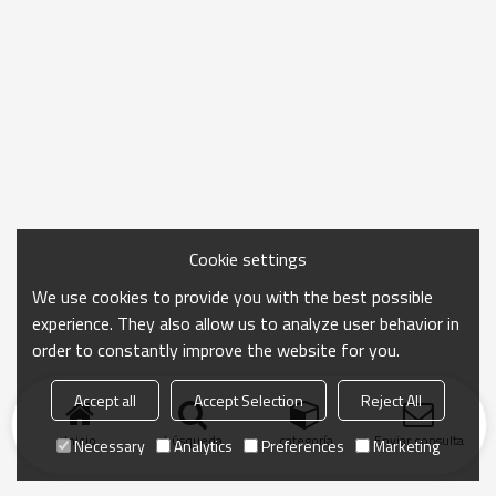
Cookie settings
We use cookies to provide you with the best possible
experience. They also allow us to analyze user behavior in
order to constantly improve the website for you.
Accept all
Accept Selection
Reject All
Inicio
búsqueda
categoría
Enviar consulta
Necessary
Analytics
Preferences
Marketing