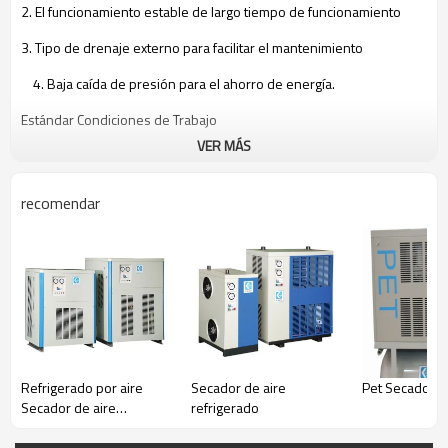
2
.
El funcionamiento estable
de
largo tiempo de funcionamiento
3
.
Tipo de drenaje
externo
para facilitar el mantenimiento
4
.
Baja caída de presión
para el ahorro de
energía
.
Estándar
Condiciones de Trabajo
VER MÁS
Temperatura del aire
de entrada
≤ 45
℃
Temperatura ambiente
≤ 40
℃
recomendar
Presión de trabajo
2-10
bar
Punto
de rocío
2-10
℃
refrigerante
R22
opción
1
.
Refrigerante
respetuoso del medio ambiente
, tales
como
el
Refrigerado por aire
Secador de aire
Pet Secador d
R407C
y
R134a
Secador de aire
refrigerado
2
.
Fuente de alimentación especial
refrigerado (17-
160m3/min)